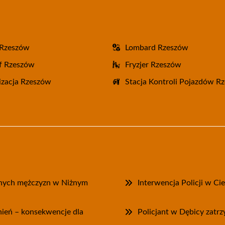
 Rzeszów
Lombard Rzeszów
f Rzeszów
Fryzjer Rzeszów
zacja Rzeszów
Stacja Kontroli Pojazdów R
onych mężczyzn w Niżnym
Interwencja Policji w Ci
wnień – konsekwencje dla
Policjant w Dębicy zatr