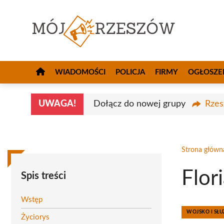
Przejdź
do
treści
WIADOMOŚCI
POLICJA
FIRMY
OGŁOSZE
UWAGA!
Dołącz do nowej grupy
Rzes
Strona główn
Flor
Spis treści
Wstęp
WOJSKO I S
Życiorys