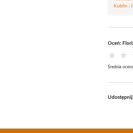
Kublin
|
Oceń: Flor
★
★
Średnia ocena
Udostępnij