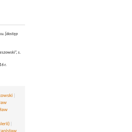
ku. [dostęp
eszowski”, s.
6 r.
.
kowski
|
ław
sław
erii)
|
tanisław