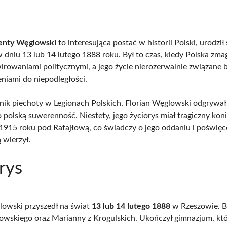
Facebook
X
Pinterest
What
(Twitter)
lenty Węglowski
to interesująca postać w historii Polski, urodził
dniu 13 lub 14 lutego 1888 roku. Był to czas, kiedy Polska zmag
irowaniami politycznymi, a jego życie nierozerwalnie związane b
eniami do niepodległości.
nik piechoty w Legionach Polskich, Florian Węglowski odgrywał 
 polską suwerenność. Niestety, jego życiorys miał tragiczny kon
 1915 roku pod Rafajłową, co świadczy o jego oddaniu i poświęc
ą wierzył.
rys
lowski przyszedł na świat
13 lub 14 lutego 1888
w Rzeszowie. B
owskiego oraz Marianny z Krogulskich. Ukończył gimnazjum, kt