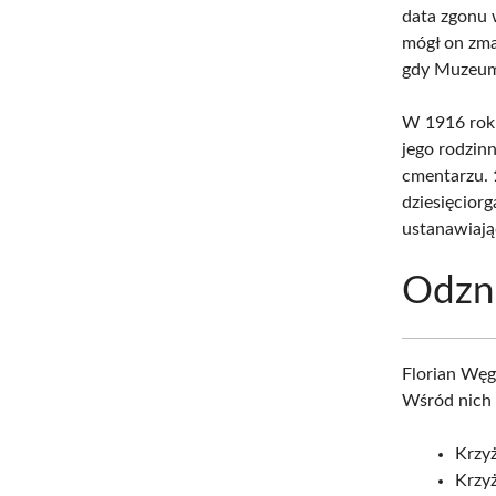
data zgonu 
mógł on zma
gdy Muzeum 
W 1916 roku
jego rodzin
cmentarzu.
dziesięcior
ustanawiają
Odzna
Florian Wę
Wśród nich 
Krzyż
Krzyż