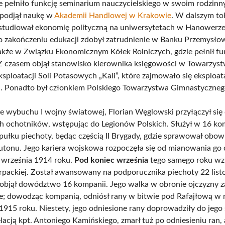
e pełniło funkcję seminarium nauczycielskiego w swoim rodzinn
 podjął naukę w
Akademii Handlowej w Krakowie
. W dalszym to
 studiował ekonomię polityczną na uniwersytetach w Hanowerze
o zakończeniu edukacji zdobył zatrudnienie w Banku Przemysł
akże w Związku Ekonomicznym Kółek Rolniczych, gdzie pełnił fu
 Z czasem objął stanowisko kierownika księgowości w Towarzyst
ploatacji Soli Potasowych „Kali”, które zajmowało się eksploata
 Ponadto był członkiem Polskiego Towarzystwa Gimnastycznego
wybuchu I wojny światowej, Florian Węglowski przyłączył się
h ochotników, wstępując do Legionów Polskich. Służył w 16 kom
 pułku piechoty, będąc częścią II Brygady, gdzie sprawował obow
tonu. Jego kariera wojskowa rozpoczęła się od mianowania go
 września 1914 roku.
Pod koniec września
tego samego roku wzi
rpackiej. Został awansowany na podporucznika piechoty 22 list
 objął dowództwo 16 kompanii. Jego walka w obronie ojczyzny 
nie; dowodząc kompanią, odniósł rany w bitwie pod Rafajłową w 
1915 roku. Niestety, jego odniesione rany doprowadziły do jego 
elacją kpt. Antoniego Kamińskiego, zmarł tuż po odniesieniu ran,