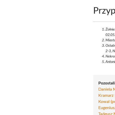
Przyp
Żołnie
02.05.
Miasto
Ostatn
2-3, N
Nekrol
Antoni
Pozostal
Daniela 
Kramarz
Kowal (p
Eugenius
Tadeusz M