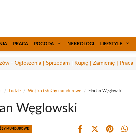
NIA
PRACA
POGODA
NEKROLOGI
LIFESTYLE
zów - Ogłoszenia | Sprzedam | Kupię | Zamienię | Praca
a
/
Ludzie
/
Wojsko i służby mundurowe
/
Florian Węglowski
ian Węglowski
ŁUŻBY MUNDUROWE
Share
Share
Share
Shar
on
on
on
on