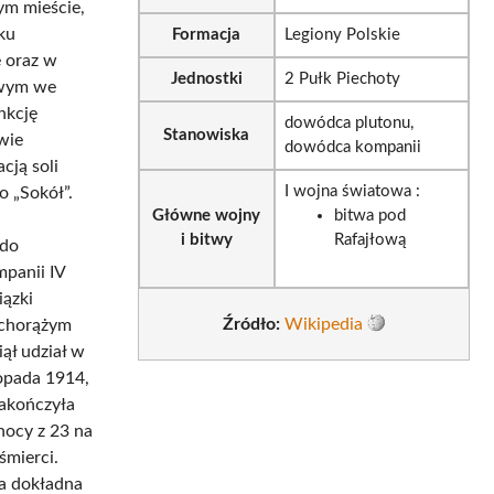
ym mieście,
ku
Formacja
Legiony Polskie
 oraz w
Jednostki
2 Pułk Piechoty
owym we
nkcję
dowódca plutonu,
Stanowiska
wie
dowódca kompanii
cją soli
I wojna światowa :
 „Sokół”.
Główne wojny
bitwa pod
i bitwy
Rafajłową
 do
panii IV
iązki
Źródło:
Wikipedia
 chorążym
ął udział w
opada 1914,
zakończyła
nocy z 23 na
śmierci.
 a dokładna