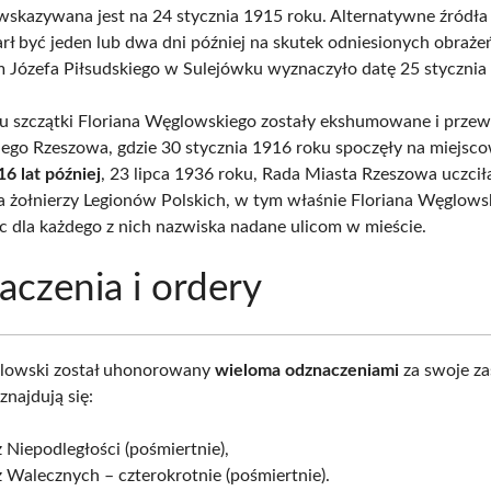
wskazywana jest na 24 stycznia 1915 roku. Alternatywne źródła 
rł być jeden lub dwa dni później na skutek odniesionych obraże
Józefa Piłsudskiego w Sulejówku wyznaczyło datę 25 stycznia
 szczątki Floriana Węglowskiego zostały ekshumowane i przew
nego Rzeszowa, gdzie 30 stycznia 1916 roku spoczęły na miejs
16 lat później
, 23 lipca 1936 roku, Rada Miasta Rzeszowa uczci
ga żołnierzy Legionów Polskich, w tym właśnie Floriana Węglows
c dla każdego z nich nazwiska nadane ulicom w mieście.
czenia i ordery
glowski został uhonorowany
wieloma odznaczeniami
za swoje za
znajdują się:
 Niepodległości (pośmiertnie),
 Walecznych – czterokrotnie (pośmiertnie).