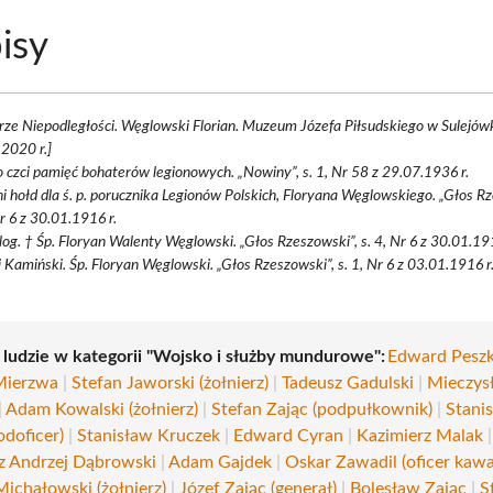
isy
rze Niepodległości. Węglowski Florian. Muzeum Józefa Piłsudskiego w Sulejów
2020 r.]
 czci pamięć bohaterów legionowych. „Nowiny”, s. 1, Nr 58 z 29.07.1936 r.
i hołd dla ś. p. porucznika Legionów Polskich, Floryana Węglowskiego. „Głos Rz
r 6 z 30.01.1916 r.
og. † Śp. Floryan Walenty Węglowski. „Głos Rzeszowski”, s. 4, Nr 6 z 30.01.191
 Kamiński. Śp. Floryan Węglowski. „Głos Rzeszowski”, s. 1, Nr 6 z 03.01.1916 r
i ludzie w kategorii "Wojsko i służby mundurowe":
Edward Pesz
Mierzwa
|
Stefan Jaworski (żołnierz)
|
Tadeusz Gadulski
|
Mieczys
|
Adam Kowalski (żołnierz)
|
Stefan Zając (podpułkownik)
|
Stani
odoficer)
|
Stanisław Kruczek
|
Edward Cyran
|
Kazimierz Malak
|
z Andrzej Dąbrowski
|
Adam Gajdek
|
Oskar Zawadil (oficer kawal
ichałowski (żołnierz)
|
Józef Zając (generał)
|
Bolesław Zając
|
S