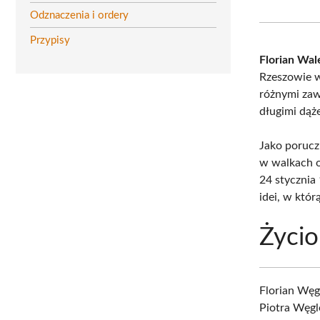
Odznaczenia i ordery
Przypisy
Florian Wa
Rzeszowie w 
różnymi zaw
długimi dąż
Jako porucz
w walkach o
24 stycznia
idei, w któr
Życio
Florian Węg
Piotra Węgl