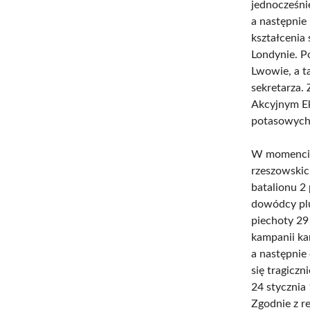
jednocześni
a następnie
kształcenia
Londynie. P
Lwowie, a t
sekretarza.
Akcyjnym Eks
potasowych.
W momencie 
rzeszowskic
batalionu 2
dowódcy plu
piechoty 29
kampanii ka
a następnie
się tragicz
24 stycznia 
Zgodnie z r