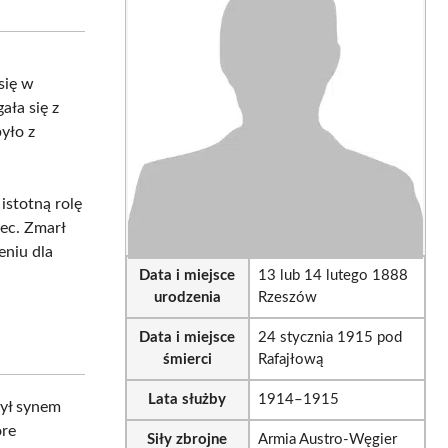
sApp
LinkedIn
Email
 się w
ała się z
yło z
istotną rolę
iec. Zmarł
eniu dla
Data i miejsce
13 lub 14 lutego 1888
urodzenia
Rzeszów
Data i miejsce
24 stycznia 1915 pod
śmierci
Rafajłową
Lata służby
1914–1915
ył synem
óre
Siły zbrojne
Armia Austro-Węgier