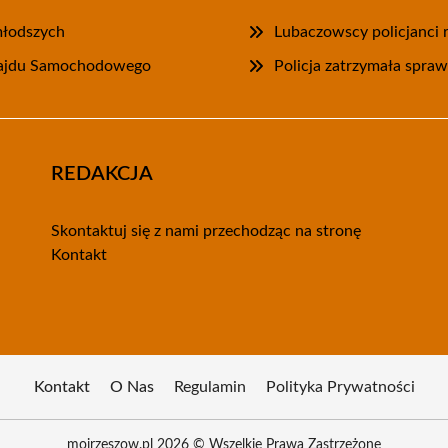
jmłodszych
Lubaczowscy policjanci r
 Rajdu Samochodowego
Policja zatrzymała spra
REDAKCJA
Skontaktuj się z nami przechodząc na stronę
Kontakt
Kontakt
O Nas
Regulamin
Polityka Prywatności
mojrzeszow.pl 2026 © Wszelkie Prawa Zastrzeżone