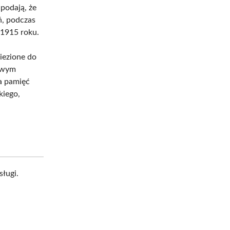
podają, że
ń, podczas
 1915 roku.
iezione do
cowym
ła pamięć
kiego,
sługi.