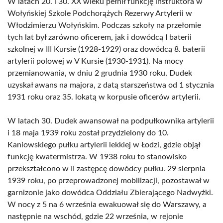
W latach 20. i 30. XX wieku pełnił funkcję instruktora w
Wołyńskiej Szkole Podchorążych Rezerwy Artylerii w
Włodzimierzu Wołyńskim. Podczas szkoły na przełomie
tych lat był zarówno oficerem, jak i dowódcą I baterii
szkolnej w III Kursie (1928-1929) oraz dowódcą 8. baterii
artylerii polowej w V Kursie (1930-1931). Na mocy
przemianowania, w dniu 2 grudnia 1930 roku, Dudek
uzyskał awans na majora, z datą starszeństwa od 1 stycznia
1931 roku oraz 35. lokatą w korpusie oficerów artylerii.
W latach 30. Dudek awansował na podpułkownika artylerii
i 18 maja 1939 roku został przydzielony do 10.
Kaniowskiego pułku artylerii lekkiej w Łodzi, gdzie objął
funkcję kwatermistrza. W 1938 roku to stanowisko
przekształcono w II zastępcę dowódcy pułku. 29 sierpnia
1939 roku, po przeprowadzonej mobilizacji, pozostawał w
garnizonie jako dowódca Oddziału Zbierającego Nadwyżki.
W nocy z 5 na 6 września ewakuował się do Warszawy, a
następnie na wschód, gdzie 22 września, w rejonie