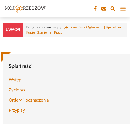
Przejdź
M
do
treści
Dołącz do nowej grupy
Rzeszów - Ogłoszenia | Sprzedam |
UWAGA!
Kupię | Zamienię | Praca
Spis treści
Wstęp
Życiorys
Ordery i odznaczenia
Przypisy