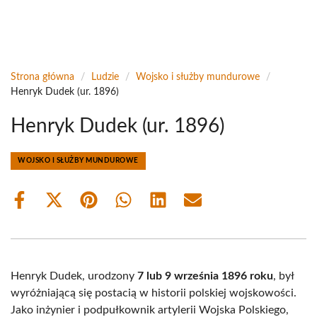
Strona główna
/
Ludzie
/
Wojsko i służby mundurowe
/
Henryk Dudek (ur. 1896)
Henryk Dudek (ur. 1896)
WOJSKO I SŁUŻBY MUNDUROWE
Share
Share
Share
Share
Share
Share
on
on
on
on
on
on
Facebook
X
Pinterest
WhatsApp
LinkedIn
Email
(Twitter)
Henryk Dudek, urodzony
7 lub 9 września 1896 roku
, był
wyróżniającą się postacią w historii polskiej wojskowości.
Jako inżynier i podpułkownik artylerii Wojska Polskiego,