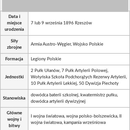
Data i
miejsce
7 lub 9 września 1896 Rzeszów
urodzenia
Siły
Armia Austro-Węgier, Wojsko Polskie
zbrojne
Formacja
Legiony Polskie
2 Pułk Ułanów, 7 Pułk Artylerii Polowej,
Jednostki
Wołyńska Szkoła Podchorążych Rezerwy Artylerii,
10 Pułk Artylerii Lekkiej, 50 Dywizja Piechoty
dowódca baterii szkolnej, kwatermistrz pułku,
Stanowiska
dowódca artylerii dywizyjnej
Główne
I wojna światowa, wojna polsko-bolszewicka, II
wojny i
wojna światowa, kampania wrześniowa
bitwy