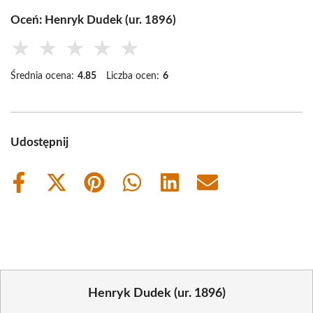
Oceń: Henryk Dudek (ur. 1896)
★
★
★
★
★
Średnia ocena:
4.85
Liczba ocen:
6
Udostępnij
Share
Share
Share
Share
Share
Share
on
on
on
on
on
on
Facebook
X
Pinterest
WhatsApp
LinkedIn
Email
(Twitter)
Henryk Dudek (ur. 1896)