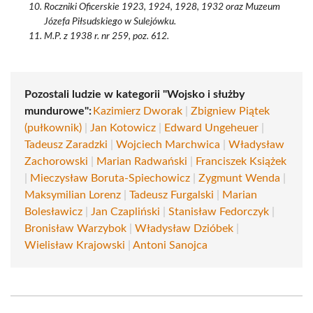
Roczniki Oficerskie 1923, 1924, 1928, 1932 oraz Muzeum
Józefa Piłsudskiego w Sulejówku.
M.P. z 1938 r. nr 259, poz. 612.
Pozostali ludzie w kategorii "Wojsko i służby
mundurowe":
Kazimierz Dworak
|
Zbigniew Piątek
(pułkownik)
|
Jan Kotowicz
|
Edward Ungeheuer
|
Tadeusz Zaradzki
|
Wojciech Marchwica
|
Władysław
Zachorowski
|
Marian Radwański
|
Franciszek Książek
|
Mieczysław Boruta-Spiechowicz
|
Zygmunt Wenda
|
Maksymilian Lorenz
|
Tadeusz Furgalski
|
Marian
Bolesławicz
|
Jan Czapliński
|
Stanisław Fedorczyk
|
Bronisław Warzybok
|
Władysław Dzióbek
|
Wielisław Krajowski
|
Antoni Sanojca