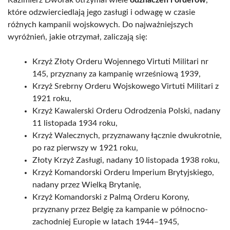
Kazimierz Dworak otrzymał wiele
odznaczeń i orderów
,
które odzwierciedlają jego zasługi i odwagę w czasie
różnych kampanii wojskowych. Do najważniejszych
wyróżnień, jakie otrzymał, zaliczają się:
Krzyż Złoty Orderu Wojennego Virtuti Militari nr
145, przyznany za kampanię wrześniową 1939,
Krzyż Srebrny Orderu Wojskowego Virtuti Militari z
1921 roku,
Krzyż Kawalerski Orderu Odrodzenia Polski, nadany
11 listopada 1934 roku,
Krzyż Walecznych, przyznawany łącznie dwukrotnie,
po raz pierwszy w 1921 roku,
Złoty Krzyż Zasługi, nadany 10 listopada 1938 roku,
Krzyż Komandorski Orderu Imperium Brytyjskiego,
nadany przez Wielką Brytanię,
Krzyż Komandorski z Palmą Orderu Korony,
przyznany przez Belgię za kampanie w północno-
zachodniej Europie w latach 1944–1945,