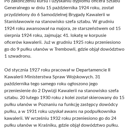
Po zakończeniu kursu i uzyskaniu dyplomu oficera Sztabu
Generalnego w dniu 15 października 1924 roku, został
przydzielony do 6 Samodzielnej Brygady Kawalerii w
Stanisławowie na stanowisko szefa sztabu. W grudniu
1924 roku awansował na majora, ze starszeństwem od 15
sierpnia 1924 roku, zajmując 41. lokatę w korpusie
oficerów kawalerii. Już w grudniu 1925 roku przeniesiono
go do 9 pułku ułanów w Trembowli, gdzie objął dowództwo
1 szwadronu.
Od stycznia 1927 roku pracował w Departamencie II
Kawalerii Ministerstwa Spraw Wojskowych. 31
października tego samego roku ogłoszono jego
przeniesienie do 2 Dywizji Kawalerii na stanowisko szefa
sztabu. 20 lutego 1930 roku z kolei został skierowany do 15
pułku ułanów w Poznaniu na funkcję zastępcy dowódcy
pułku, a w 1931 roku uzyskał awans na podpułkownika
kawalerii. W wrześniu 1932 roku przeniesiono go do 24
pułku ułanów w Kraśniku, gdzie objął dowództwo pułku.