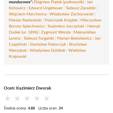
mundurowe":
Zbigniew Piątek (pułkownik)
|
Jan
Kotowicz
|
Edward Ungeheuer
|
Tadeusz Zaradzki
|
Wojciech Marchwica
|
Władysław Zachorowski
|
Marian Radwański
|
Franciszek Książek
|
Mieczysław
Boruta-Spiechowicz
|
Kazimierz Jurczyński
|
Henryk
Dudek (ur. 1896)
|
Zygmunt Wenda
|
Maksymilian
Lorenz
|
Tadeusz Furgalski
|
Marian Bolesławicz
|
Jan
Czapliński
|
Stanisław Fedorczyk
|
Bronisław
Warzybok
|
Władysław Dzióbek
|
Wielisław
Krajowski
Oceń: Kazimierz Dworak
★
★
★
★
★
Średnia ocena:
4.88
Liczba ocen:
24