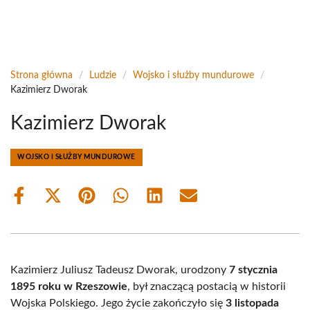
Strona główna
/
Ludzie
/
Wojsko i służby mundurowe
/
Kazimierz Dworak
Kazimierz Dworak
WOJSKO I SŁUŻBY MUNDUROWE
Share
Share
Share
Share
Share
Share
on
on
on
on
on
on
Facebook
X
Pinterest
WhatsApp
LinkedIn
Email
(Twitter)
Kazimierz Juliusz Tadeusz Dworak, urodzony
7 stycznia
1895 roku w Rzeszowie
, był znaczącą postacią w historii
Wojska Polskiego. Jego życie zakończyło się
3 listopada