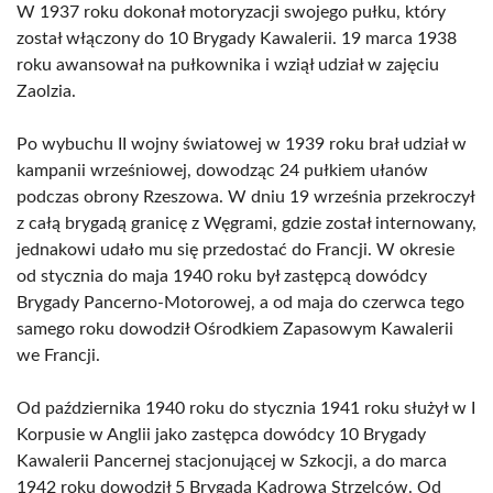
W 1937 roku dokonał motoryzacji swojego pułku, który
został włączony do 10 Brygady Kawalerii. 19 marca 1938
roku awansował na pułkownika i wziął udział w zajęciu
Zaolzia.
Po wybuchu II wojny światowej w 1939 roku brał udział w
kampanii wrześniowej, dowodząc 24 pułkiem ułanów
podczas obrony Rzeszowa. W dniu 19 września przekroczył
z całą brygadą granicę z Węgrami, gdzie został internowany,
jednakowi udało mu się przedostać do Francji. W okresie
od stycznia do maja 1940 roku był zastępcą dowódcy
Brygady Pancerno-Motorowej, a od maja do czerwca tego
samego roku dowodził Ośrodkiem Zapasowym Kawalerii
we Francji.
Od października 1940 roku do stycznia 1941 roku służył w I
Korpusie w Anglii jako zastępca dowódcy 10 Brygady
Kawalerii Pancernej stacjonującej w Szkocji, a do marca
1942 roku dowodził 5 Brygadą Kadrową Strzelców. Od