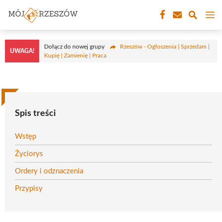
Przejdź
M
do
treści
Dołącz do nowej grupy
Rzeszów - Ogłoszenia | Sprzedam |
UWAGA!
Kupię | Zamienię | Praca
Spis treści
Wstęp
Życiorys
Ordery i odznaczenia
Przypisy